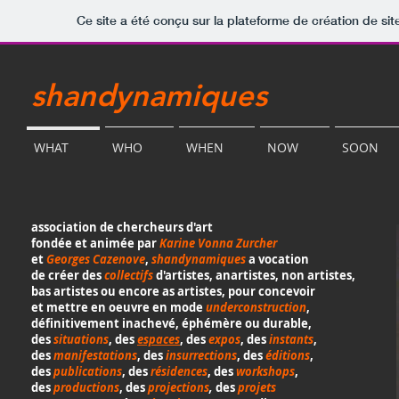
Ce site a été conçu sur la plateforme de création de sit
shandynamiques
WHAT
WHO
WHEN
NOW
SOON
association de chercheurs d'art
fondée
et animée
par
Karine Vonna Zurcher
et
Georges Cazenove
,
shandynamiques
a vocation
de créer des
collectifs
d'artistes, anartistes, non artistes,
bas artistes ou encore as artistes,
pour concevoir
et mettre en oeuvre
en mode
underconstruction
,
définitivement inachevé, éphémère
ou durable,
des
situations
, des
espaces
, des
expos
, des
instants
,
des
manifestations
, des
insurrections
, des
éditions
,
des
publications
, des
résidences
,
des
workshops
,
des
productions
, des
projections
,
des
projets