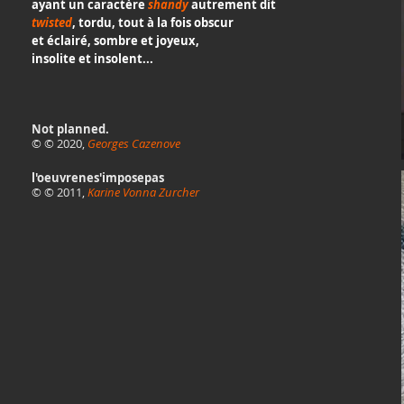
ayant un caractère
shandy
autrement dit
twisted
,
tordu, tout à la fois obscur
et éclairé, sombre et joyeux,
insolite et insolent...
Not planned.
© © 2020,
Georges Cazenove
l'oeuvrenes'imposepas
© © 2011,
Karine Vonna Zurcher